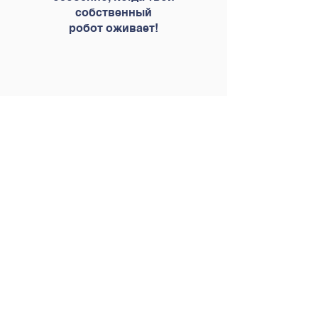
собственный
робот оживает!
На курсе ребёнок:
 Создаст собственных роботов
 Научится программировать на Scratch
 Попробует себя в роли инженера и
изобретателя
 Усовершенствует навыки логического и
креативного мышления
 Проявит лидерские качества и умение
работать в команде
записаться на пробное занятие